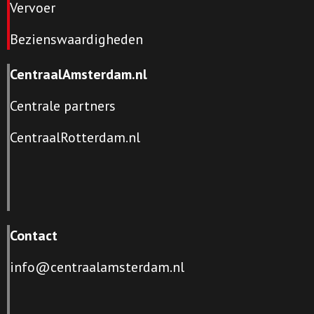
Vervoer
Bezienswaardigheden
CentraalAmsterdam.nl
Centrale partners
CentraalRotterdam.nl
Contact
info@centraalamsterdam.nl