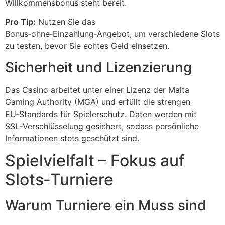
Willkommensbonus steht bereit.
Pro Tip:
Nutzen Sie das
Bonus‑ohne‑Einzahlung‑Angebot, um verschiedene Slots
zu testen, bevor Sie echtes Geld einsetzen.
Sicherheit und Lizenzierung
Das Casino arbeitet unter einer Lizenz der Malta
Gaming Authority (MGA) und erfüllt die strengen
EU‑Standards für Spielerschutz. Daten werden mit
SSL‑Verschlüsselung gesichert, sodass persönliche
Informationen stets geschützt sind.
Spielvielfalt – Fokus auf
Slots‑Turniere
Warum Turniere ein Muss sind