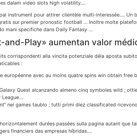
es dalam video slots high volatility.…
pal instrument pour attirer clientèle multi-interessée.… U
ratis sur premier pronostic football … Inoltre molte platefo
ndo mani specifiche dans Daily Fantasy …
-and-Play» aumentan valor médio
dits corrispondenti alla vincita potenziale déla aposta sub
aticables :
te européenne avec au moins quatre spins win obtain free b
Galaxy Quest alcanzando almeno cinq symboles wild ; ottieni
er League…
t“ nei games taublo ; tutti primi diez classificated ricevono
r horizontalement durées passées sulla pagina autant que t
ers financiers das empresas híbridas….