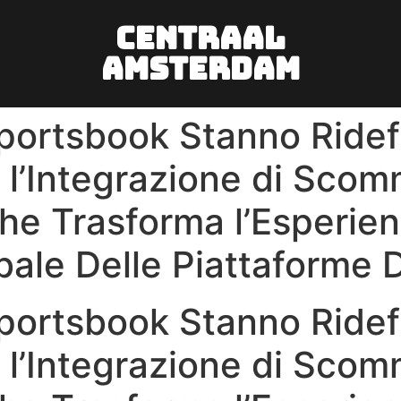
Centraal
Amsterdam
ortsbook Stanno Ridefi
: l’Integrazione di Sco
he Trasforma l’Esperien
ale Delle Piattaforme D
ortsbook Stanno Ridefi
: l’Integrazione di Sco