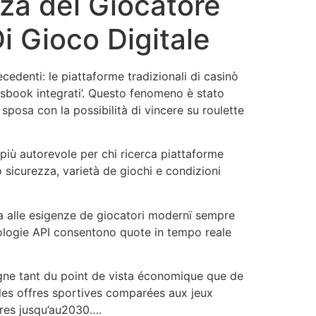
za del Giocatore
i Gioco Digitale
cedenti: le piattaforme tradizionali di casinò
tsbook integrati’. Questo fenomeno è stato
sposa con la possibilità di vincere su roulette
più autorevole per chi ricerca piattaforme
sicurezza, varietà de giochi e condizioni
ta alle esigenze de giocatori modernï sempre
nologie API consentono quote in tempo reale
 ligne tant du point de vista économique que de
 les offres sportives comparées aux jeux
tures jusqu’au2030….