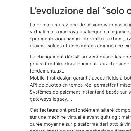
L’evoluzione dal “solo 
La prima generazione de casinœ web nasce into
virtualî mais mancava qualunque collegament
sperimentazioni hanno introdotto sektion „Liv
étaient isolées et considérées comme une ex
Le changement décisif arriverá quand les op
pouvait réduire drastiquement taux d’abandon
fondamentaux…
Mobile-first design garantit accès fluide à 
API de quotes en temps réel permettent mise
Systèmes de paiement instantané basés sur wal
gateways legacy….
Ces facteurs ont profondément altéré comport
sur une machine virtuelle avant quitting ; mai
durée moyenne sur plataforma dari otto à ving