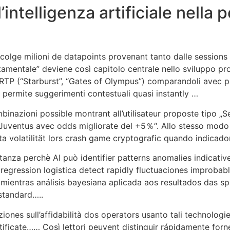
l’intelligenza artificiale nella
accolge milioni de datapoints provenant tanto dalle sessions
amentale” deviene così capitolo centrale nello sviluppo pr
 RTP (“Starburst”, “Gates of Olympus”) comparandoli avec 
 permite suggerimenti contestuali quasi instantly …
ombinazioni possible montrant all’utilisateur proposte tipo „
s Juventus avec odds migliorate del +5％“. Allo stesso mod
a volatilität lors crash game cryptografic quando indicado
anza perchè AI può identifier patterns anomalies indicativ
gression logistica detect rapidly fluctuaciones improbabl
 mientras análisis bayesiana aplicada aos resultados das sp
 standard…..
ones sull’affidabilità dos operators usanto tali technologi
tificate…… Così lettori peuvent distinguir rápidamente fo