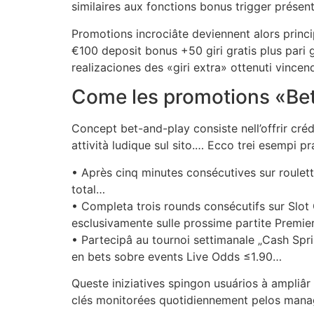
similaires aux fonctions bonus trigger présent
Promotions incrociâte deviennent alors princi
€100 deposit bonus +50 giri gratis plus pari g
realizaciones des «giri extra» ottenuti vince
Come les promotions «Bet
Concept bet-and-play consiste nell’offrir cré
attività ludique sul sito.… Ecco trei esempi pr
• Après cinq minutes consécutives sur roulet
total…
• Completa trois rounds consécutifs sur Slot 
esclusivamente sulle prossime partite Premi
• Partecipâ au tournoi settimanale „Cash Sprin
en bets sobre events Live Odds ≤1․90…
Queste iniziatives spingon usuários à ampliâ
clés monitorées quotidiennement pelos manag