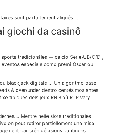
aires sont parfaitement alignés….
i giochi da casinô
sports tradicionâles — calcio Serie A/B/C/D ,
o eventos especiais como premi Oscar ou
s ou blackjack digitale … Un algoritmo basé
reads & over/under dentro centésimos antes
 fixe tipiques dels jeux RNG où RTP vary
ernes.… Mentre nelle slots traditionales
live on peut retirer partiellement une mise
gagement car crée décisions continues