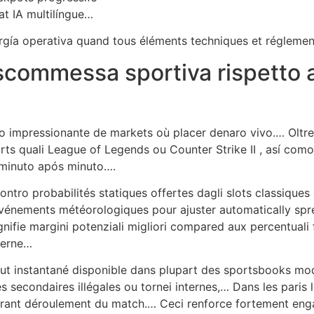
hat IA multilíngue…
gía operativa quand tous éléments techniques et réglement
 scommessa sportiva rispetto a
o impressionante de markets où placer denaro vivo.… Oltre 
ts quali League of Legends ou Counter Strike II , así com
 minuto após minuto….
ontro probabilités statiques offertes dagli slots classique
 événements météorologiques pour ajuster automatically sp
ignifie margini potenziali migliori compared aux percentuali
terne…
-out instantané disponible dans plupart des sportsbooks mod
es secondaires illégales ou tornei internes,… Dans les paris 
 durant déroulement du match.… Ceci renforce fortement en