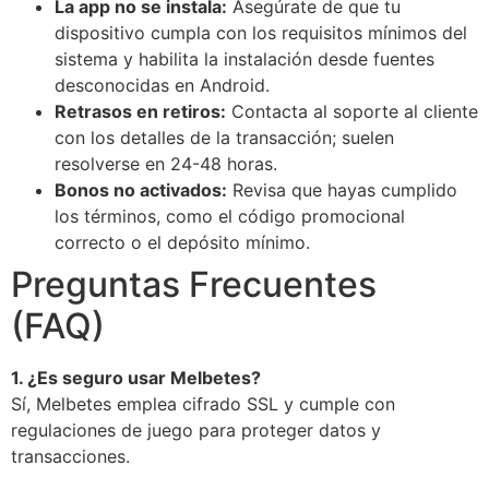
La app no se instala:
Asegúrate de que tu
dispositivo cumpla con los requisitos mínimos del
sistema y habilita la instalación desde fuentes
desconocidas en Android.
Retrasos en retiros:
Contacta al soporte al cliente
con los detalles de la transacción; suelen
resolverse en 24-48 horas.
Bonos no activados:
Revisa que hayas cumplido
los términos, como el código promocional
correcto o el depósito mínimo.
Preguntas Frecuentes
(FAQ)
1. ¿Es seguro usar Melbetes?
Sí, Melbetes emplea cifrado SSL y cumple con
regulaciones de juego para proteger datos y
transacciones.