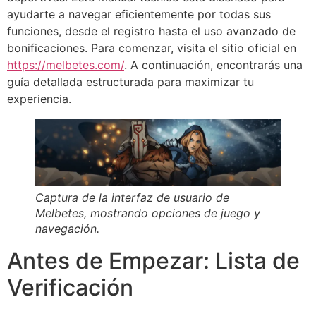
ayudarte a navegar eficientemente por todas sus
funciones, desde el registro hasta el uso avanzado de
bonificaciones. Para comenzar, visita el sitio oficial en
https://melbetes.com/
. A continuación, encontrarás una
guía detallada estructurada para maximizar tu
experiencia.
Captura de la interfaz de usuario de
Melbetes, mostrando opciones de juego y
navegación.
Antes de Empezar: Lista de
Verificación