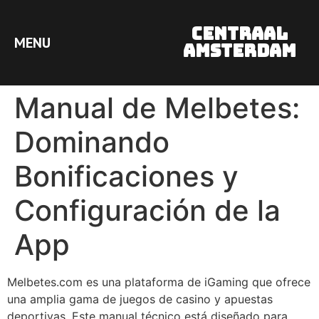
Centraal
MENU
Amsterdam
Manual de Melbetes:
Dominando
Bonificaciones y
Configuración de la
App
Melbetes.com es una plataforma de iGaming que ofrece
una amplia gama de juegos de casino y apuestas
deportivas. Este manual técnico está diseñado para