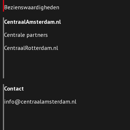
Bezienswaardigheden
CentraalAmsterdam.nl
Centrale partners
CentraalRotterdam.nl
Contact
info@centraalamsterdam.nl